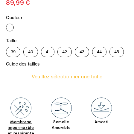
89,99 €
Couleur
Taille
39
40
41
42
43
44
45
Guide des tailles
Veuillez sélectionner une taille
Membrane
Semelle
Amorti
imperméable
Amovible
et respirante