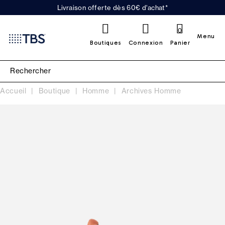
Livraison offerte dès 60€ d'achat*
0
Menu
Boutiques
Connexion
Panier
Accueil
Boutique
Homme
Archives Homme