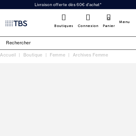
Livraison offerte dès 60€ d'achat*
0
Menu
Boutiques
Connexion
Panier
Accueil
Boutique
Femme
Archives Femme