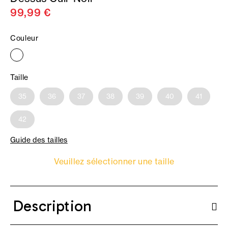
99,99 €
Couleur
Taille
35
36
37
38
39
40
41
42
Guide des tailles
Veuillez sélectionner une taille
Description