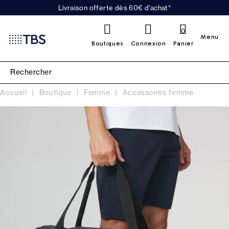
Livraison offerte dès 60€ d'achat*
0
Menu
Boutiques
Connexion
Panier
Accueil
Boutique
Femme
Accessoires femme