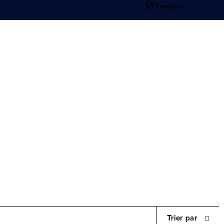
Français
0
recherche
Boutiques
Connexion
Panier
Trier par