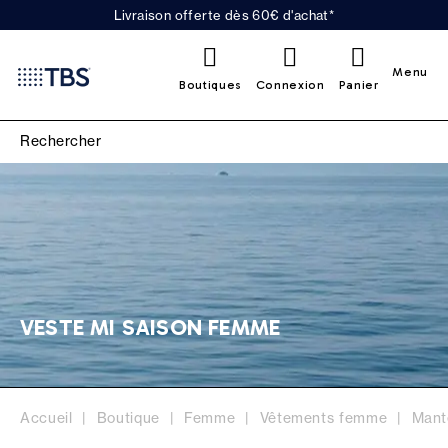
Livraison offerte dès 60€ d'achat*
0
Menu
Boutiques
Connexion
Panier
VESTE MI SAISON FEMME
Accueil
Boutique
Femme
Vêtements femme
Mant