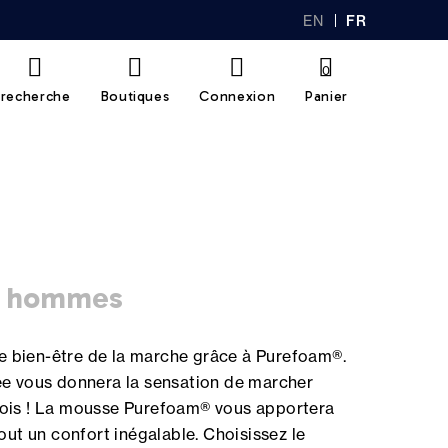
EN
FR
GL
AN
IS
Ç
H
AI
0
S
recherche
Boutiques
Connexion
Panier
hommes
 le bien-être de la marche grâce à Purefoam®.
ée vous donnera la sensation de marcher
ois ! La mousse Purefoam® vous apportera
out un confort inégalable. Choisissez le