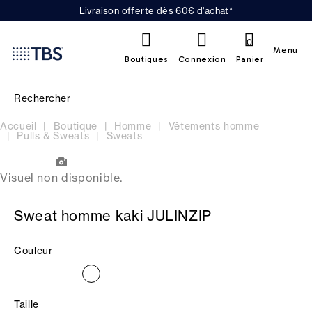
Livraison offerte dès 60€ d'achat*
0
Menu
Boutiques
Connexion
Panier
Accueil
Boutique
Homme
Vêtements homme
Pulls & Sweats
Sweats
Visuel non disponible.
Sweat homme kaki JULINZIP
Couleur
Taille