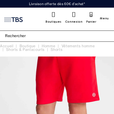
Livraison offerte dès 60€ d'achat*
0
Menu
Boutiques
Connexion
Panier
Accueil
Boutique
Homme
Vêtements homme
Shorts & Pantacourts
Shorts