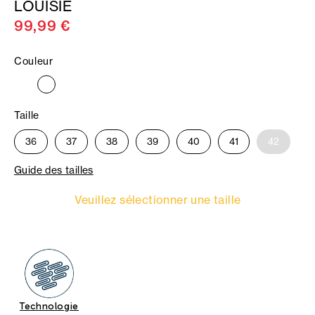
LOUISIE
99,99 €
Couleur
Taille
36
37
38
39
40
41
42
Guide des tailles
Veuillez sélectionner une taille
Technologie