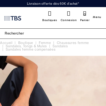
Livraison offerte dès 60€ d'achat*
0
Menu
Boutiques
Connexion
Panier
Accueil
Boutique
Femme
Chaussures femme
Sandales, Tongs & Mules
Sandales
Sandales femme compensées