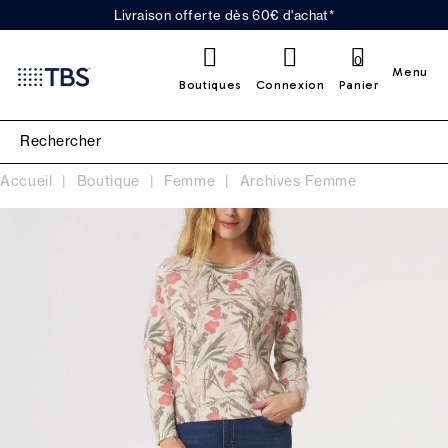
Livraison offerte dès 60€ d'achat*
0
Menu
Boutiques
Connexion
Panier
Accueil
Boutique
Femme
Archives Femme