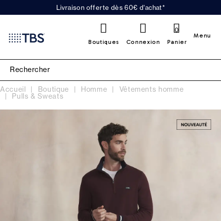
Livraison offerte dès 60€ d'achat*
0
Menu
Boutiques
Connexion
Panier
Accueil
Boutique
Homme
Vêtements homme
Pulls & Sweats