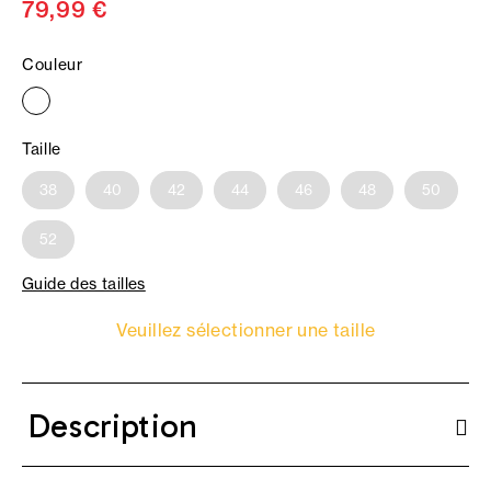
79,99 €
Couleur
Taille
38
40
42
44
46
48
50
52
Guide des tailles
Veuillez sélectionner une taille
Description