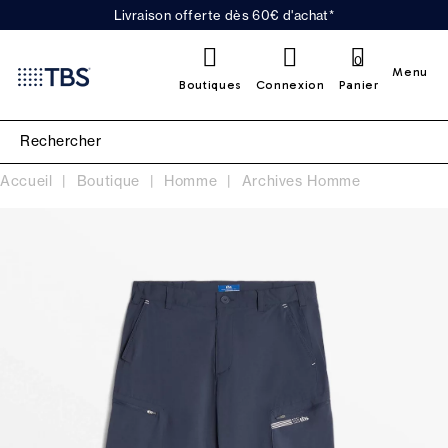
Livraison offerte dès 60€ d'achat*
0
Menu
Boutiques
Connexion
Panier
Accueil
Boutique
Homme
Archives Homme