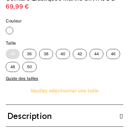
69,99 €
Couleur
Taille
34
36
38
40
42
44
46
48
50
Guide des tailles
Veuillez sélectionner une taille
Description