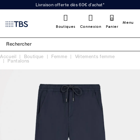
Livraison offerte dès 60€ d'achat*
0
Menu
Boutiques
Connexion
Panier
Accueil
Boutique
Femme
Vêtements femme
Pantalons