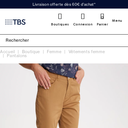
Livraison offerte dès 60€ d'achat*
0
Menu
Boutiques
Connexion
Panier
Accueil
Boutique
Femme
Vêtements femme
Pantalons