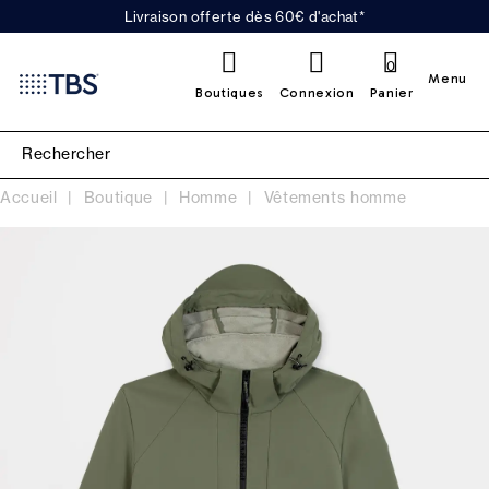
Livraison offerte dès 60€ d'achat*
0
Menu
Boutiques
Connexion
Panier
Accueil
Boutique
Homme
Vêtements homme