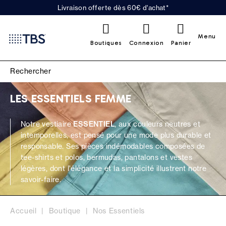
Livraison offerte dès 60€ d'achat*
0
Menu
Boutiques
Connexion
Panier
LES ESSENTIELS FEMME
Notre vestiaire
ESSENTIEL
, aux couleurs neutres et
intemporelles, est pensé pour une mode plus durable et
responsable. Ses pièces indémodables composées de
tee-shirts et polos, bermudas, pantalons et vestes
légères, dont l'élégance et la simplicité illustrent notre
savoir-faire.
Accueil
Boutique
Nos Essentiels