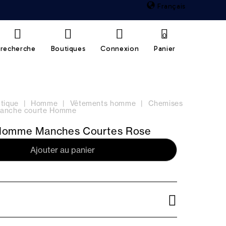
Français
0
recherche
Boutiques
Connexion
Panier
tique
Homme
Vêtements homme
Chemises
anche courte Homme
Homme Manches Courtes Rose
Ajouter au panier