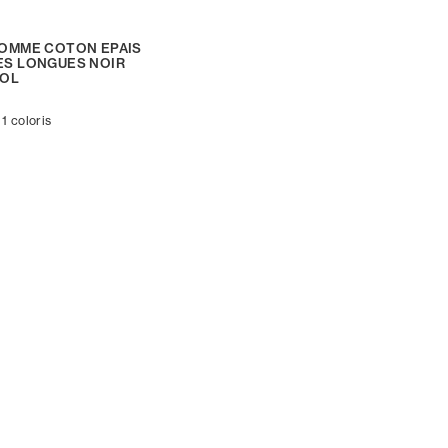
OMME COTON EPAIS
S LONGUES NOIR
POL
 1 coloris