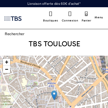
Livraison offerte dès 60€ d'achat*
0
Menu
Boutiques
Connexion
Panier
TBS TOULOUSE
Leaflet
|
©
OpenStreetMap
contributors
+
−