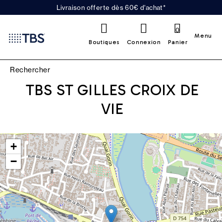
Livraison offerte dès 60€ d'achat*
0
Menu
Boutiques
Connexion
Panier
TBS ST GILLES CROIX DE
VIE
Leaflet
|
©
OpenStreetMap
contributors
+
−