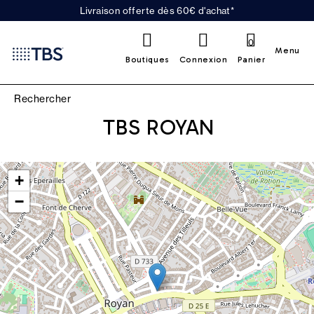
Livraison offerte dès 60€ d'achat*
0
Menu
Boutiques
Connexion
Panier
TBS ROYAN
Leaflet
|
©
OpenStreetMap
contributors
+
−