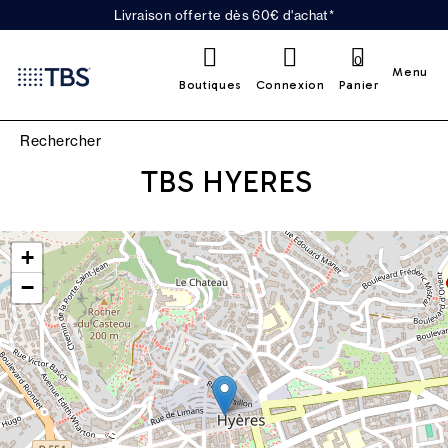
Livraison offerte dès 60€ d'achat*
0
Menu
Boutiques
Connexion
Panier
TBS HYERES
Leaflet
|
©
OpenStreetMap
contributors
+
−