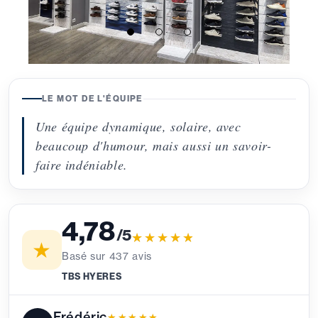
LE MOT DE L'ÉQUIPE
Une équipe dynamique, solaire, avec
beaucoup d'humour, mais aussi un savoir-
faire indéniable.
4,78
/5
★★★★★
★★★★★
★
Basé sur
437
avis
TBS HYERES
Frédéric
★★★★★
★★★★★