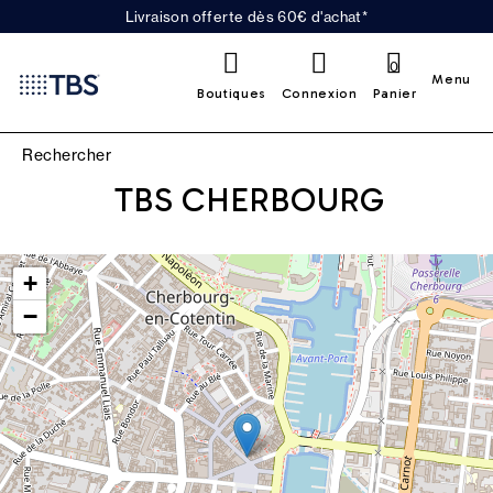
Livraison offerte dès 60€ d'achat*
0
Menu
Boutiques
Connexion
Panier
TBS CHERBOURG
Leaflet
|
©
OpenStreetMap
contributors
+
−