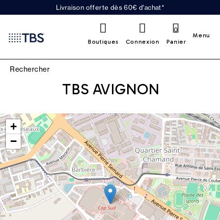
Livraison offerte dès 60€ d'achat*
0
Menu
Boutiques
Connexion
Panier
TBS AVIGNON
Leaflet
|
©
OpenStreetMap
contributors
+
−