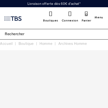
Livraison offerte dès 60€ d'achat*
0
Menu
Boutiques
Connexion
Panier
Accueil
Boutique
Homme
Archives Homme