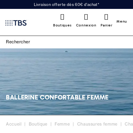
Livraison offerte dès 60€ d'achat*
0
Menu
Boutiques
Connexion
Panier
BALLERINE CONFORTABLE FEMME
Accueil
Boutique
Femme
Chaussures femme
Cha