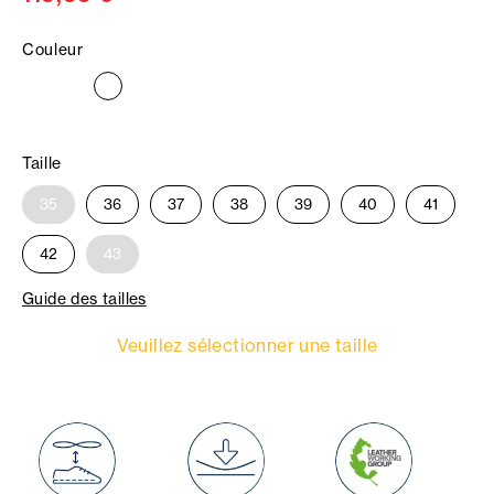
Couleur
Taille
35
36
37
38
39
40
41
42
43
Guide des tailles
Veuillez sélectionner une taille