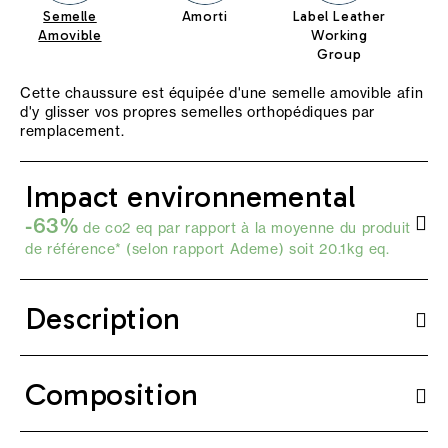
Semelle
Amorti
Label Leather
Te
Amovible
Working
T
Group
Cette chaussure est équipée d'une semelle amovible afin
d'y glisser vos propres semelles orthopédiques par
remplacement.
Impact environnemental
-63%
de co2 eq par rapport à la moyenne du produit
de référence* (selon
rapport Ademe
) soit 20.1kg eq.
Description
Composition