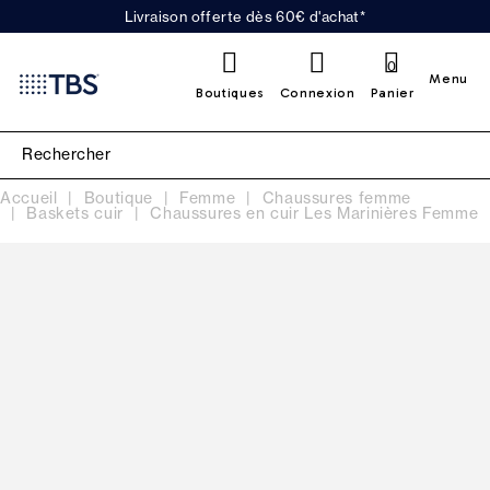
Livraison offerte dès 60€ d'achat*
0
Menu
Boutiques
Connexion
Panier
Accueil
Boutique
Femme
Chaussures femme
Baskets cuir
Chaussures en cuir Les Marinières Femme