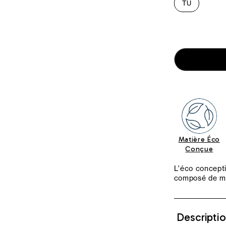
TU
Matière Éco
Conçue
L'éco concepti
composé de m
Descripti