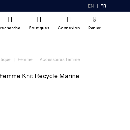
EN
FR
GL
AN
IS
Ç
H
AI
0
S
recherche
Boutiques
Connexion
Panier
tique
Femme
Accessoires femme
 Femme Knit Recyclé Marine