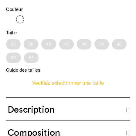
Couleur
Taille
36
38
40
42
44
46
48
50
52
Guide des tailles
Veuillez sélectionner une taille
Description
Composition