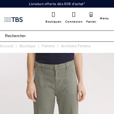
Livraison offerte dès 60€ d'achat*
0
Menu
Boutiques
Connexion
Panier
Accueil
Boutique
Femme
Archives Femme