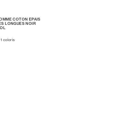
OMME COTON EPAIS
S LONGUES NOIR
POL
 1 coloris