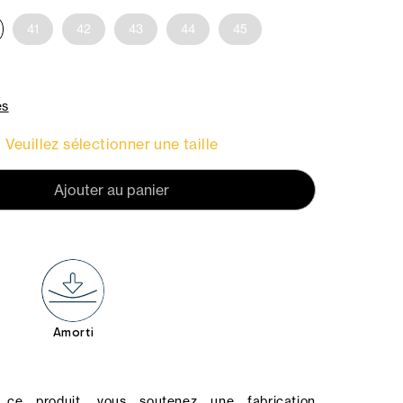
41
42
43
44
45
es
Veuillez sélectionner une taille
Ajouter au panier
Amorti
ce produit, vous soutenez une fabrication