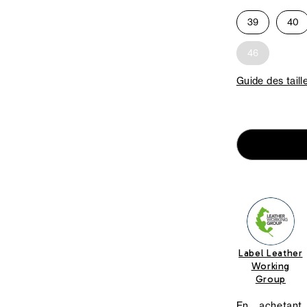
39
40
46
Guide des taill
Label Leather
Working
Group
En achetant 