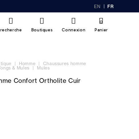
EN
FR
GL
AN
IS
Ç
H
AI
0
S
recherche
Boutiques
Connexion
Panier
tique
Homme
Chaussures homme
Tongs & Mules
Mules
me Confort Ortholite Cuir