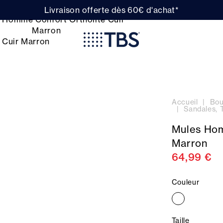
Livraison offerte dès 60€ d'achat*
Accueil
Bou
Sandales, 
Mules Hom
Marron
64,99 €
Couleur
Taille