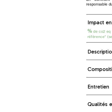
responsable du
Impact en
%
de co2 eq 
référence* (s
Descripti
Composit
Entretien
Qualités 