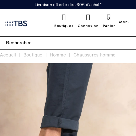
Livraison offerte dès 60€ d'achat*
0
Menu
Boutiques
Connexion
Panier
Accueil
Boutique
Homme
Chaussures homme